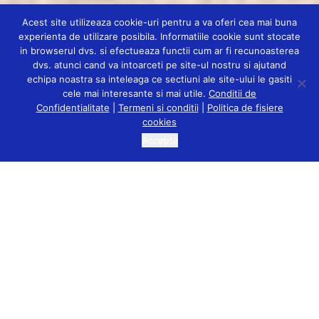
Acest site utilizeaza cookie-uri pentru a va oferi cea mai buna
experienta de utilizare posibila. Informatiile cookie sunt stocate
in browserul dvs. si efectueaza functii cum ar fi recunoasterea
dvs. atunci cand va intoarceti pe site-ul nostru si ajutand
echipa noastra sa inteleaga ce sectiuni ale site-ului le gasiti
cele mai interesante si mai utile.
Conditii de
Confidentialitate
|
Termeni si conditii
|
Politica de fisiere
cookies
Accepta
LET’S START RIGHT NOW
AND BE THE BEST
VERSION OF YOURSELF.